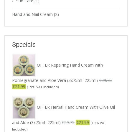
Sun Care
(1)
Hand and Nail Cream
(2)
Specials
OFFER Repairing Hand Cream with
Pomegranate and Aloe Vera (3x75ml=225ml)
€
29.75
€
21.99
(19% VAT Included)
OFFER Herbal Hand Cream With Olive Oil
and Aloe (3x75ml=225ml)
€
29.75
€
21.99
(19% VAT
Included)