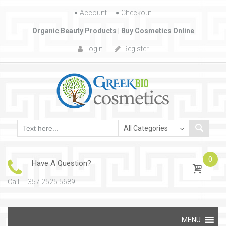
Account
Skip to content
Checkout
Organic Beauty Products | Buy Cosmetics Online
Login
Register
0
Have A Question?
Call: + 357 2525 5689
Skip to content
MENU