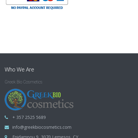
Who We Are
Greek Bio Cosmetics
+ 357 2525 5689
info@greekbiocosmetics.com
Epidamnou 9, 3070 Lemesos, CY