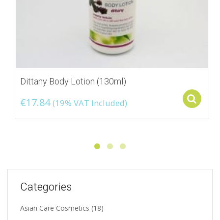
Dittany Body Lotion (130ml)
S
€
17.84
(19% VAT Included)
Categories
Asian Care Cosmetics
(18)