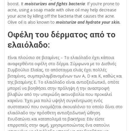
boost. It
moisturizes and fights bacteria
: If you’re prone to
acne, using a soap made with olive oil may help decrease
your acne by killing off the bacteria that causes the acne.
Olive oil is also known to
moisturize and hydrate your skin.
Οφέλη του δέρματος από το
ελαιόλαδο:
Είναι πλούσιο σε βιταμίνες – Το ελαιόλαδο έχει κάποια
αναφερθέντα οφέλη στο δέρμα. Σύμφωνα με το Διεθνές
Συμβούλιο Ελαίας, το απόσταγμα ελιάς έχει πολλές
βιταμίνες, συμπεριλαμβανομένων των Α, D και K, καθώς και
της βιταμίνης Ε. Το ελαιόλαδο είναι αντιοξειδωτικό, οπότε
μπορεί να βοηθήσει στην πρόληψη ή την αναστροφή
βλαβών από την υπεριώδη ακτινοβολία που προκαλεί
καρκίνο. Έχει μια πολύ υψηλή συγκέντρωση ενός
συστατικού που ονομάζεται σκουαλένιο το οποίο δίνει στο
ελαιόλαδο την πρόσθετη αντιοξειδωτική ώθηση.
Ενυδατώνει και καταπολεμά τα βακτήρια: Εάν είστε
επιρρεπείς στην ακμή, χρησιμοποιώντας ένα σαπούνι