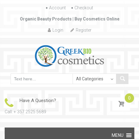
Account
Skip to content
Checkout
Organic Beauty Products | Buy Cosmetics Online
Login
Register
0
Have A Question?
Call: + 357 2525 5689
Skip to content
MENU