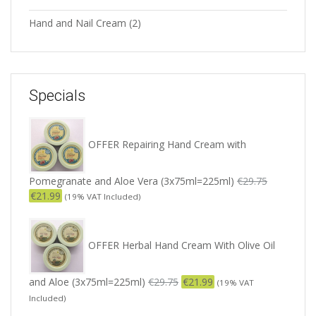
Hand and Nail Cream
(2)
Specials
OFFER Repairing Hand Cream with
Pomegranate and Aloe Vera (3x75ml=225ml)
€
29.75
€
21.99
(19% VAT Included)
OFFER Herbal Hand Cream With Olive Oil
and Aloe (3x75ml=225ml)
€
29.75
€
21.99
(19% VAT
Included)