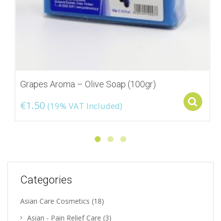
Grapes Aroma – Olive Soap (100gr)
S
€
1.50
(19% VAT Included)
Categories
Asian Care Cosmetics
(18)
Asian - Pain Relief Care
(3)