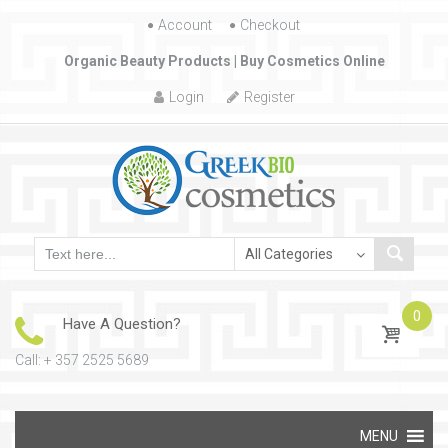
Account
Skip to content
Checkout
Organic Beauty Products | Buy Cosmetics Online
Login
Register
0
Have A Question?
Call: + 357 2525 5689
Skip to content
MENU