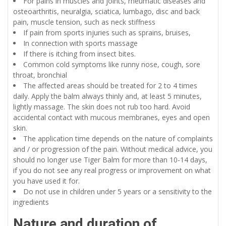
For pains in muscles and joints, rheumatic diseases and
osteoarthritis, neuralgia, sciatica, lumbago, disc and back
pain, muscle tension, such as neck stiffness
If pain from sports injuries such as sprains, bruises,
In connection with sports massage
If there is itching from insect bites.
Common cold symptoms like runny nose, cough, sore
throat, bronchial
The affected areas should be treated for 2 to 4 times
daily. Apply the balm always thinly and, at least 5 minutes,
lightly massage. The skin does not rub too hard. Avoid
accidental contact with mucous membranes, eyes and open
skin.
The application time depends on the nature of complaints
and / or progression of the pain. Without medical advice, you
should no longer use Tiger Balm for more than 10-14 days,
if you do not see any real progress or improvement on what
you have used it for.
Do not use in children under 5 years or a sensitivity to the
ingredients
Nature and duration of