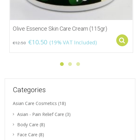
Olive Essence Skin Care Cream (115gr)
€
10.50
S
(19% VAT Included)
€
12.50
Categories
Asian Care Cosmetics
(18)
Asian - Pain Relief Care
(3)
Body Care
(8)
Face Care
(8)