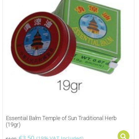
Essential Balm Temple of Sun Traditional Herb
(19gr)
€
3.50
(19% VAT Included)
€
4.99