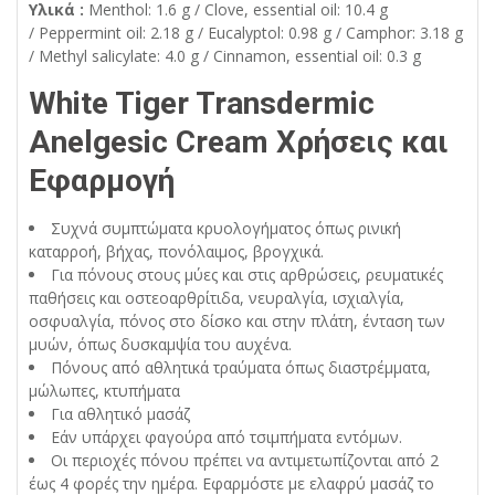
Υλικά :
Menthol: 1.6 g / Clove, essential oil: 10.4 g
/ Peppermint oil: 2.18 g / Eucalyptol: 0.98 g / Camphor: 3.18 g
/ Methyl salicylate: 4.0 g / Cinnamon, essential oil: 0.3 g
White Tiger Transdermic
Anelgesic Cream Χρήσεις και
Εφαρμογή
Συχνά συμπτώματα κρυολογήματος όπως ρινική
καταρροή, βήχας, πονόλαιμος, βρογχικά.
Για πόνους στους μύες και στις αρθρώσεις, ρευματικές
παθήσεις και οστεοαρθρίτιδα, νευραλγία, ισχιαλγία,
οσφυαλγία, πόνος στο δίσκο και στην πλάτη, ένταση των
μυών, όπως δυσκαμψία του αυχένα.
Πόνους από αθλητικά τραύματα όπως διαστρέμματα,
μώλωπες, κτυπήματα
Για αθλητικό μασάζ
Εάν υπάρχει φαγούρα από τσιμπήματα εντόμων.
Οι περιοχές πόνου πρέπει να αντιμετωπίζονται από 2
έως 4 φορές την ημέρα. Εφαρμόστε με ελαφρύ μασάζ το