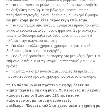
Για τον πόνο των μυών και των αρθρώσεων, προβείτε
σε διεξοδική εντριβή με το βάλσαμο. Ζεσταίνετε τις
πληγείσες περιοχές με ένα μάλλινο ή βαμβακερό ύφασμα
και
μην χρησιμοποιείτε αεροστεγή επίδεσμο.
Για τσιμπήματα από έντομα, αφαιρέστε πρώτα το κεντρί
αν αυτό ευρίσκεται ακόμη στο δέρμα σας. Στην συνέχεια
τρίψτε το βάλσαμο καλά εως ότου αυτό απορροφηθεί
πλήρως στην πληγείσα περιοχή.
Για όλες τις άλλες χρήσεις, χρησιμοποιήστε την ίδια
διαδικασία, λεπτομερούς εντριβής.
Γενικά, η θεραπεία είναι επαρκής για μερικές ημέρες. Για
επίμονους πόνους αυτή μπορεί να παραταθεί για 10-14
ημέρες.
Τα μάτια και οι βλεννώδεις μεμβράνες θα πρέπει να
προστατεύονται προτού χρησιμοποιήσετε το σκεύασμα.
** Το Βάλσαμο ΔΕΝ πρέπει να εφαρμόζετε σε
καμία περίπτωση στη μύτη. Οι περιοχές που έχουν
καλυφτεί με το Βάλσαμο ΔΕΝ πρέπει να
καλύπτονται με πανί ή αεροστεγές
επίδεσμο. Πλύνετε καλά τα χέρια μετά τη χρήση με