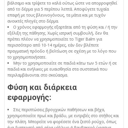
βάλσαμο και τρίψετε το καλά ούτως ώστε να απορροφηθεί
από το δέρμα για 5 περίπου λεπτά. Αποφύγετε τυχαία
επαφή με τους βλεννογόνους, τα μάτια και με τυχόν
ανοικτές πληγές στο δέρμα.
Ο χρόνος εφαρμογής εξαρτάται από τη φύση και / ή την
εξέλιξη της πάθησης. Χωρίς ιατρική συμβουλή, δεν θα
πρέπει πλέον να χρησιμοποιείτε το Tiger Balm για
περισσότερο από 10-14 ημέρες, εάν δεν βλέπετε
πραγματική πρόοδο ή βελτίωση σε σχέση με το λόγο που
το χρησιμοποιήσατε.
Μην το χρησιμοποιείτε σε παιδιά κάτω των 5 ετών ή σε
παιδιά και ενήλικες με ευαισθησία στα συστατικά που
περιλαμβάνονται στο σκεύασμα.
Φύση και διάρκεια
εφαρμογής:
Στις περιπτώσεις βρογχικών παθήσεων και βήχα,
χρησιμοποιείτε πρωί και βράδυ, με εντριβές στο στήθος και
την πλάτη. Μπορείτε να φορέσετε ένα ζεστό ρούχο, όπως
ένα διαπερατό από αέρα μάλλινο ή βαμβακερό ύφασμα.