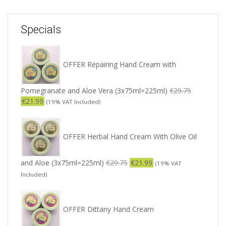
Specials
OFFER Repairing Hand Cream with
Pomegranate and Aloe Vera (3x75ml=225ml)
€
29.75
€
21.99
(19% VAT Included)
OFFER Herbal Hand Cream With Olive Oil
and Aloe (3x75ml=225ml)
€
29.75
€
21.99
(19% VAT
Included)
OFFER Dittany Hand Cream